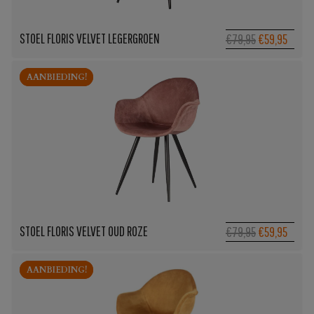
STOEL FLORIS VELVET LEGERGROEN
Oorspronkeli
Huidi
€79,95
€59,95
prijs
prijs
was:
is:
AANBIEDING!
AANBIEDING!
€79,95.
€59,95
STOEL FLORIS VELVET OUD ROZE
Oorspronkeli
Huidi
€79,95
€59,95
prijs
prijs
was:
is:
AANBIEDING!
AANBIEDING!
€79,95.
€59,95