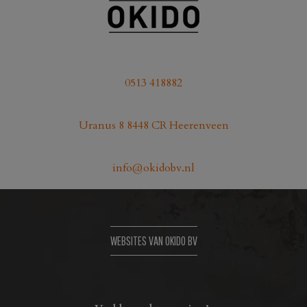
0513 418882
Uranus 8 8448 CR Heerenveen
info@okidobv.nl
WEBSITES VAN OKIDO BV