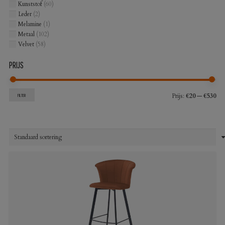
Kunststof
(60)
Leder
(2)
Melamine
(1)
Metaal
(102)
Velvet
(58)
PRIJS
Min
Max
Prijs:
€20
—
€530
FILTER
prij
prij