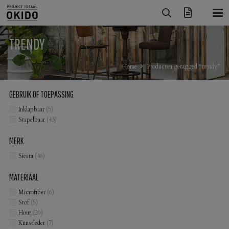
TRENDY
Home
Producten getagged “trendy”
GEBRUIK OF TOEPASSING
Inklapbaar
(5)
Stapelbaar
(43)
MERK
Siesta
(46)
MATERIAAL
Microfiber
(6)
Stof
(5)
Hout
(20)
Kunstleder
(7)