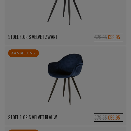
STOEL FLORIS VELVET ZWART
Oorspronkeli
Huidi
€79,95
€59,95
prijs
prijs
was:
is:
AANBIEDING!
AANBIEDING!
€79,95.
€59,95
STOEL FLORIS VELVET BLAUW
Oorspronkeli
Huidi
€79,95
€59,95
prijs
prijs