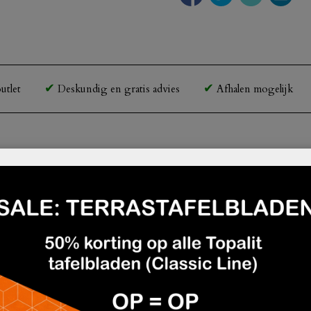
utlet
Deskundig en gratis advies
Afhalen mogelijk
 een mooi zwart metalen frame. De zachte stoffering van 
ecatcher.
fferingen