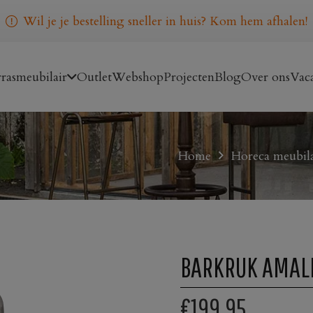
Wil je je bestelling sneller in huis? Kom hem afhalen!
rasmeubilair
Outlet
Webshop
Projecten
Blog
Over ons
Vaca
Home
Horeca meubila
BARKRUK AMAL
€199,95