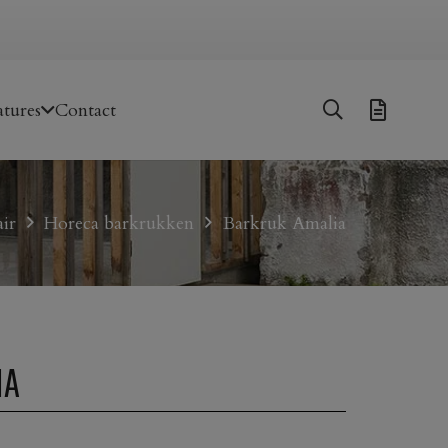
tures
Contact
ir
Horeca barkrukken
Barkruk Amalia
IA