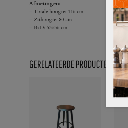
Afmetingen:
– Totale hoogte: 116 cm
– Zithoogte: 80 cm
– BxD: 53×56 cm
GERELATEERDE PRODUCTEN