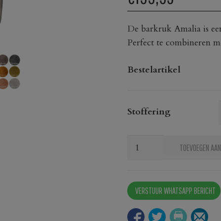
De barkruk Amalia is ee
Perfect te combineren 
Bestelartikel
Stoffering
Barkruk
TOEVOEGEN AAN
Amalia
aantal
VERSTUUR WHATSAPP BERICHT