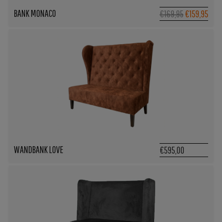
BANK MONACO
Oorspronkel
Huid
€169,95
€159,95
prijs
prijs
was:
is:
€169,95.
€159
WANDBANK LOVE
€595,00