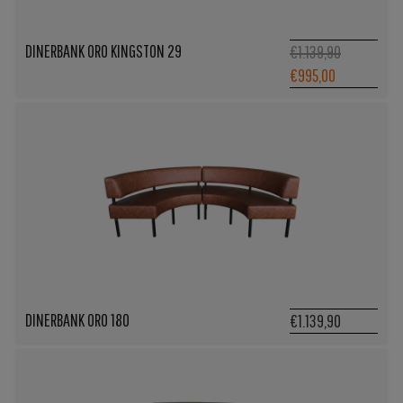
DINERBANK ORO KINGSTON 29
Oorspronke
€1.139,90
Huidige
prijs
€995,00
prijs
was:
is:
€1.139,90.
€995,00.
DINERBANK ORO 180
€1.139,90