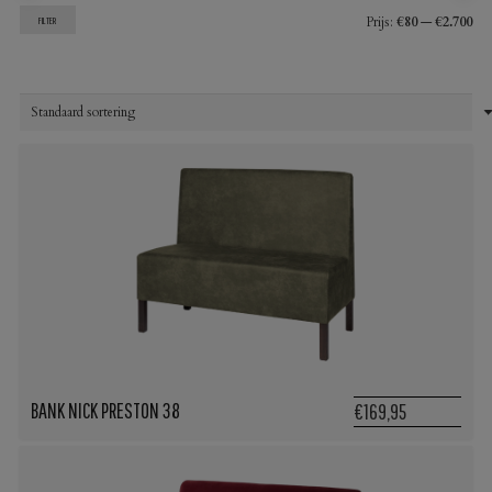
Min
Max
Prijs:
€80
—
€2.700
FILTER
prij
prij
BANK NICK PRESTON 38
€169,95