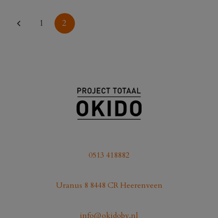
1
2
0513 418882
Uranus 8 8448 CR Heerenveen
info@okidobv.nl