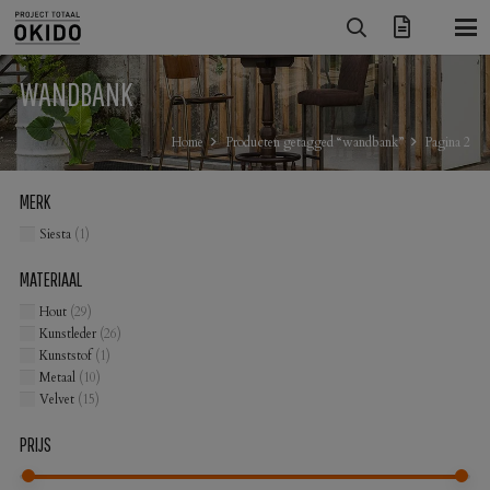
WANDBANK
Home
Producten getagged “wandbank”
Pagina 2
MERK
Siesta
(1)
MATERIAAL
Hout
(29)
Kunstleder
(26)
Kunststof
(1)
Metaal
(10)
Velvet
(15)
PRIJS