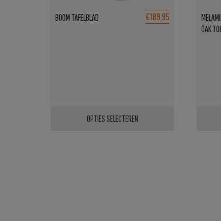
€189,95
BOOM TAFELBLAD
MELAMI
OAK TO
OPTIES SELECTEREN
Dit
Dit
product
produ
heeft
heeft
meerdere
meerd
variaties.
variati
Deze
Deze
optie
optie