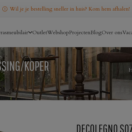
Wil je je bestelling sneller in huis? Kom hem afhalen!
rasmeubilair
Outlet
Webshop
Projecten
Blog
Over ons
Vaca
SSING/KOPER
DECOLEGNO S0