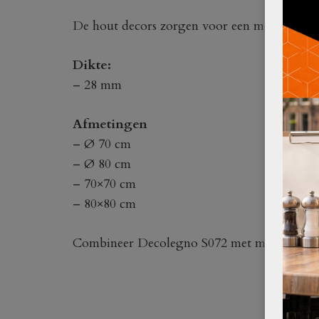
De hout decors zorgen voor een mooi industr
Dikte:
– 28 mm
Afmetingen
– Ø 70 cm
– Ø 80 cm
– 70×70 cm
– 80×80 cm
Combineer Decolegno S072 met messing/ko