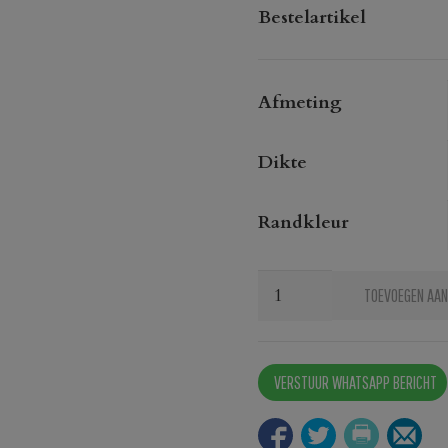
Bestelartikel
Afmeting
Dikte
Randkleur
Decolegno
TOEVOEGEN AAN
S072
met
messing/koper
VERSTUUR WHATSAPP BERICHT
rand
aantal