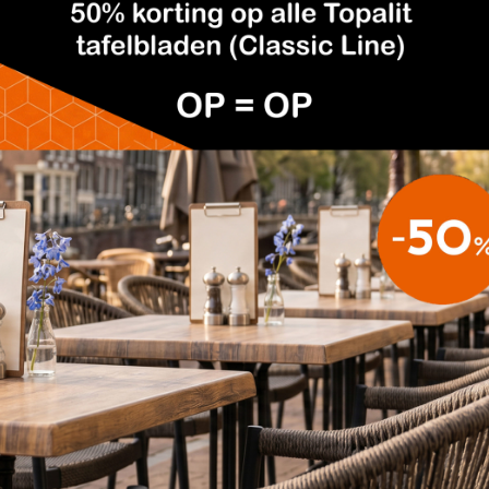
iële look.
per rand
hier
met een van onze onderstellen