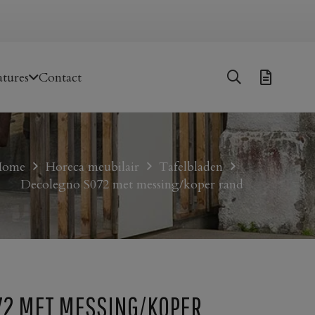
tures
Contact
Home
Horeca meubilair
Tafelbladen
Decolegno S072 met messing/koper rand
72 MET MESSING/KOPER