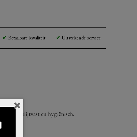
Betaalbare kwaliteit
Uitstekende service
kras- en slijtvast en hygiënisch.
elamine.