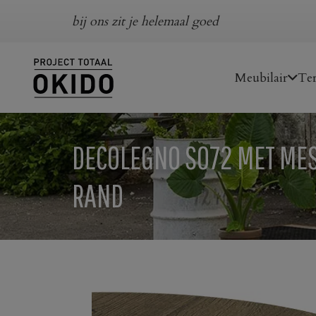
bij ons zit je helemaal goed
Meubilair
Ter
DECOLEGNO S072 MET ME
RAND