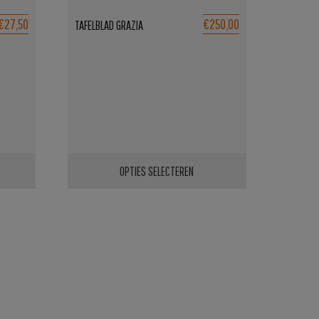
€27,50
€250,00
TAFELBLAD GRAZIA
OPTIES SELECTEREN
Dit
product
heeft
meerdere
variaties.
Deze
optie