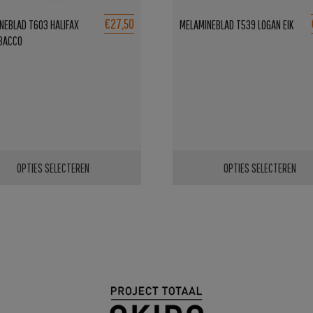
€27,50
NEBLAD T603 HALIFAX
MELAMINEBLAD T539 LOGAN EIK
BACCO
OPTIES SELECTEREN
OPTIES SELECTEREN
Dit
ct
product
heeft
ere
meerdere
es.
variaties.
Deze
optie