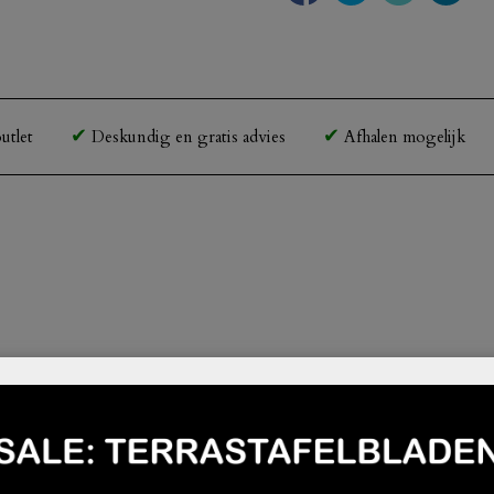
utlet
Deskundig en gratis advies
Afhalen mogelijk
 gebruik in de horeca.
met een kunststof toplaag. Hierdoor is het blad zeer sterk, 
is dikker en daardoor duurzamer dan die van standaard m
g of koperkleurige rand.