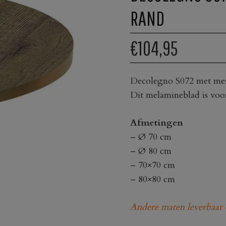
RAND
€104,95
Decolegno S072 met mes
Dit melamineblad is voo
Afmetingen
– Ø 70 cm
– Ø 80 cm
– 70×70 cm
– 80×80 cm
Andere maten leverbaar 