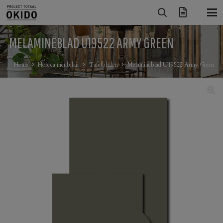
MELAMINEBLAD U19522 ARMY GREEN
Home
Horeca meubilair
Tafelbladen
Melamineblad U19522 Army Green