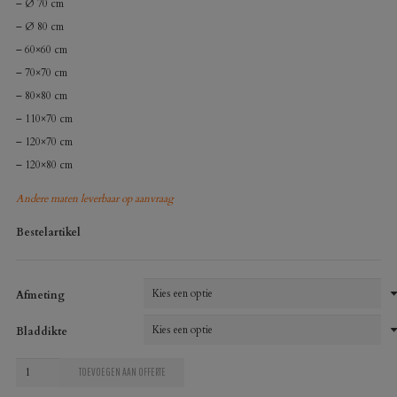
– Ø 70 cm
– Ø 80 cm
– 60×60 cm
– 70×70 cm
– 80×80 cm
– 110×70 cm
– 120×70 cm
– 120×80 cm
Andere maten leverbaar op aanvraag
Bestelartikel
Afmeting
Bladdikte
Melamineblad
TOEVOEGEN AAN OFFERTE
U19522