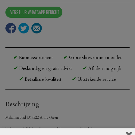
Army
VERSTUUR WHATSAPP BERICHT
Green
aantal
Ruim assortiment
Grote showroom en outlet
Deskundig en gratis advies
Afhalen mogelijk
Betaalbare kwaliteit
Uitstekende service
Beschrijving
Melamineblad U19522 Army Green
Melamine tafelbladen zijn zeer geschikt voor gebruik in de horeca.