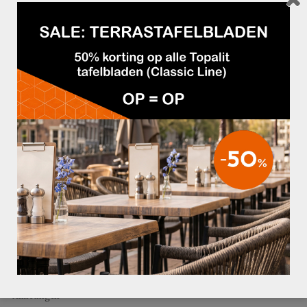
Het melamine tafelblad bestaat uit spaanplaat met een kunststof toplaag. Hierdoor is
het blad zeer sterk, kras- en slijtvast en hygiënisch.
Melamine tafelbladen zijn verkrijgbaar in verschillende diktes en afmetingen,
waardoor er voor iedere inrichting een passende maat te vinden is.
De tafelbladen zijn eenvoudig schoon te houden, speciaal onderhoud is niet nodig.
Omdat de melamine toplaag sterk is en een dicht oppervlak heeft is het melamine
tafelblad makkelijk schoon te maken met een vochtige doek en eventueel een licht
reinigingsmiddel.
Het gebruik van schurende en sterke reinigingsmiddelen is niet geschikt en niet
nodig om de tafelbladen goed schoon te houden.
De uitstekende prijs/kwaliteit verhouding maakt dit melamine tafelblad tot een zeer
goede keuze.
Dikte:
– 25 mm
Afmetingen