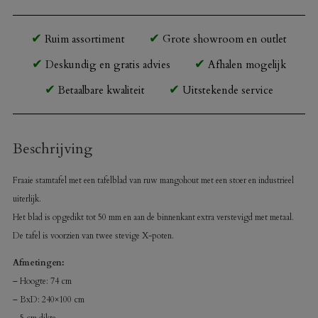
Ruim assortiment
Grote showroom en outlet
Deskundig en gratis advies
Afhalen mogelijk
Betaalbare kwaliteit
Uitstekende service
Beschrijving
Fraaie stamtafel met een tafelblad van ruw mangohout met een stoer en industrieel
uiterlijk.
Het blad is opgedikt tot 50 mm en aan de binnenkant extra verstevigd met metaal.
De tafel is voorzien van twee stevige X-poten.
Afmetingen:
– Hoogte: 74 cm
– BxD: 240×100 cm