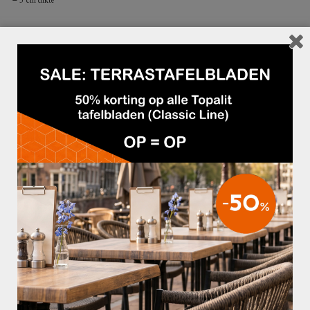
– 5 cm dikte
GERELATEERDE PRODUCTEN
€519,95
€179,95
CESAR STAMTAFEL
KLAPTAFEL 1170 FLEX