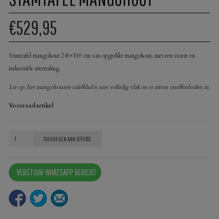
€529,95
Stamtafel mangohout 240×100 cm van opgedikt mangohout, met een stoere en
industriële uitstraling.
Let op: het mangohouten tafelblad is niet volledig vlak en er zitten oneffenheden in.
Voorraadartikel
Stamtafel
TOEVOEGEN AAN OFFERTE
mangohout
aantal
VERSTUUR WHATSAPP BERICHT