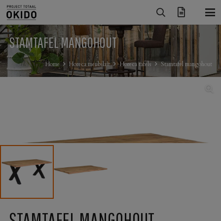
STAMTAFEL MANGOHOUT
Home
Horeca meubilair
Horeca tafels
Stamtafel mangohout
STAMTAFEL MANGOHOUT