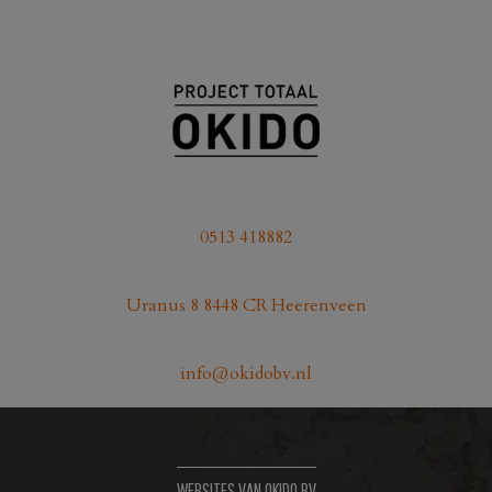
product
heeft
meerdere
variaties.
Deze
optie
kan
gekozen
0513 418882
worden
op
Uranus 8 8448 CR Heerenveen
de
productpagina
info@okidobv.nl
WEBSITES VAN OKIDO BV