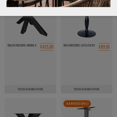
€425,00
€89,95
STALEN ONDERSTEL MATRIX H
TAFELONDERSTEL GIETIJZER 313
TOEVOEGEN AAN OFFERTE
TOEVOEGEN AAN OFFERTE
AANBIEDING!