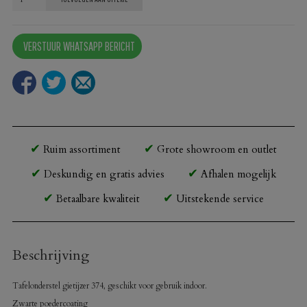
gietijzer
374
VERSTUUR WHATSAPP BERICHT
aantal
Ruim assortiment
Grote showroom en outlet
Deskundig en gratis advies
Afhalen mogelijk
Betaalbare kwaliteit
Uitstekende service
Beschrijving
Tafelonderstel gietijzer 374, geschikt voor gebruik indoor.
Zwarte poedercoating