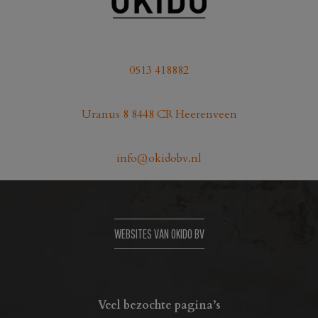
0513 418882
Uranus 8 8448 CR Heerenveen
info@okidobv.nl
WEBSITES VAN OKIDO BV
Veel bezochte pagina’s