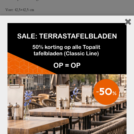
Voet: 42,5×42,5 cm
Topcross: 30×30 cm
Hoogte: 72 cm
Geschikt voor tafelbladen in de grootte:
60×60 cm
70×70 cm
80×80 cm
Ø 60 cm
Ø 70 cm
Ø 80 cm
Kijk ook bij onze
Melamine tafelbladen
!
GERELATEERDE PRODUCTEN