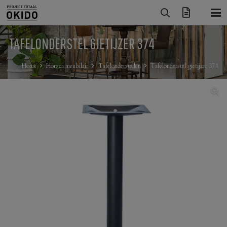
TAFELONDERSTEL GIETIJZER 374
Home
Horeca meubilair
Tafelonderstellen
Tafelonderstel gietijzer 374