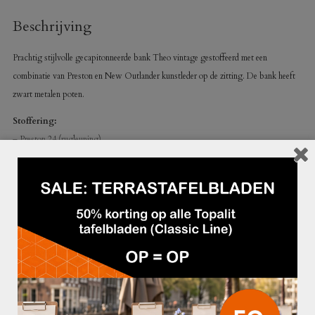
Beschrijving
Prachtig stijlvolle gecapitonneerde bank Theo vintage gestoffeerd met een
combinatie van Preston en New Outlander kunstleder op de zitting. De bank heeft
zwart metalen poten.
Stoffering:
– Preston 24 (rugleuning)
– New Outlander 24 (zitting)
– Op aanvraag in andere stofferingen en kleuren verkrijgbaar
Frame:
– Zwart metaal
Afmetingen:
– Hoogte: 83 cm
– Zithoogte: 47 cm
– Totale diepte: 61 cm