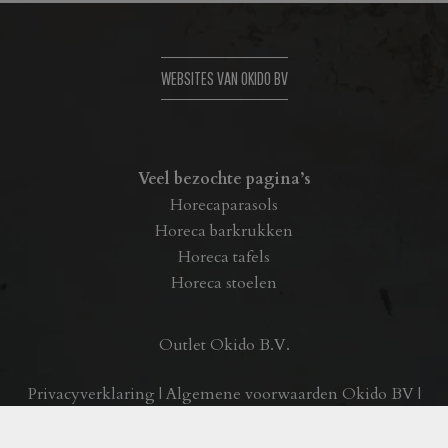
WEBSITES VAN OKIDO BV
Veel bezochte pagina’s
Horecaparasols
Horeca barkrukken
Horeca tafels
Horeca stoelen
Outlet Okido B.V.
Privacyverklaring
|
Algemene voorwaarden Okido BV
|
Realisatie:
byteffekt