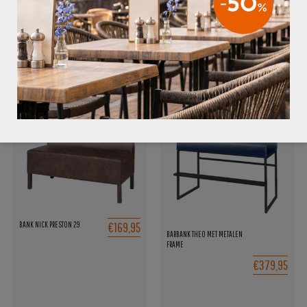
– Zitdiepte: 45 cm
– Totale breedte: 202 cm
GERELATEERDE PRODUCTEN
€169,95
BANK NICK PRESTON 29
BARBANK THEO MET METALEN
FRAME
€379,95