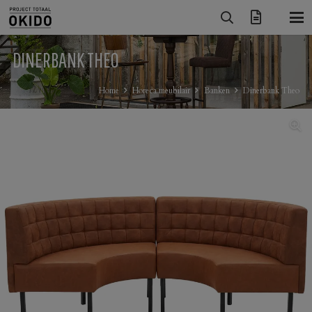
DINERBANK THEO
Home
Horeca meubilair
Banken
Dinerbank Theo