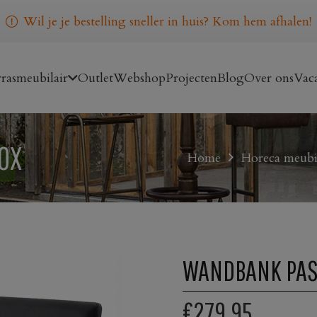
Wil je je bestelling sneller in huis? Kom hem afhalen!
rasmeubilair
Outlet
Webshop
Projecten
Blog
Over ons
Vaca
OX
Home
Horeca meubi
WANDBANK PAS
€279,95