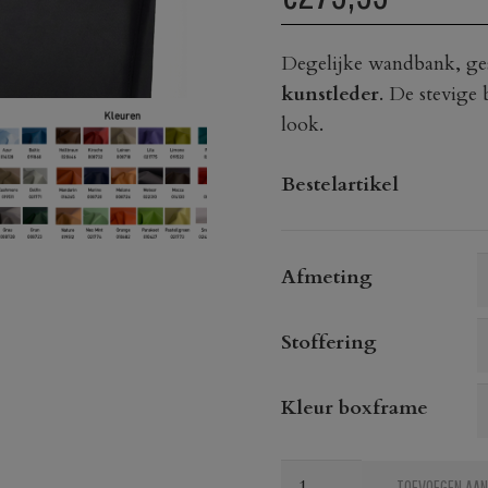
Degelijke wandbank, gest
kunstleder
. De stevige
look.
Bestelartikel
Afmeting
Stoffering
Kleur boxframe
Wandbank
TOEVOEGEN AAN