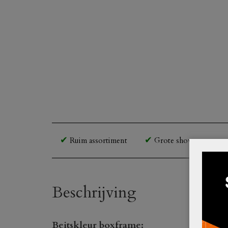
Ruim assortiment
Grote showroom en o
Beschrijving
Beitskleur boxframe: