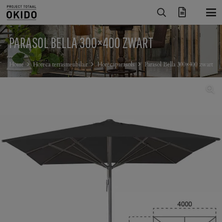
PARASOL BELLA 300×400 ZWART
Home
Horeca terrasmeubilair
Horecaparasols
Parasol Bella 300×400 zwart