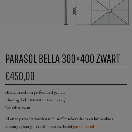
PARASOL BELLA 300×400 ZWART
€450,00
Horecaparasol voor professioneel gebruik
Afmeting doek: 300×400 cm (rechthoekig)
Doekkleur: zwart
Al onze parasols worden inclusief beschermhoes en binnenbuis +
montageplaat geleverd, maar exclusief
parasolvoet
!