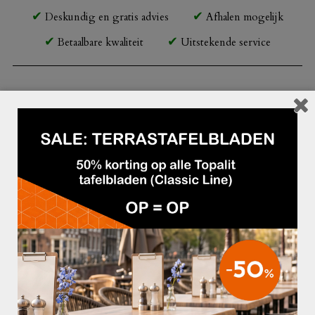
Deskundig en gratis advies
Afhalen mogelijk
Betaalbare kwaliteit
Uitstekende service
Beschrijving
Horecaparasol voor professioneel gebruik
Afmeting doek: 300×400 cm (rechthoekig)
Doekkleur: zwart
– Frame: Ø 78 mm powdercoated aluminium in de kleur platinum
– 300 gr/m2 polyester doek met Teflon Dupont behandeling en PA-coating
– Baleinen: 8
– Masthoogte in ingeklapte staat: 410 cm
– Doorloophoogte: 210 cm
Kleur: Zwart 407