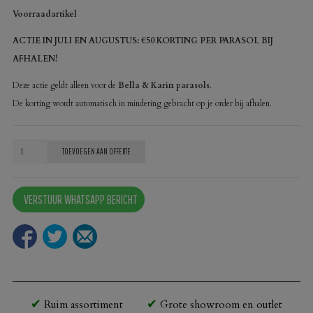
Voorraadartikel
ACTIE IN JULI EN AUGUSTUS: €50 KORTING PER PARASOL BIJ
AFHALEN!
Deze actie geldt alleen voor de
Bella & Karin parasols
.
De korting wordt automatisch in mindering gebracht op je order bij afhalen.
Parasol
TOEVOEGEN AAN OFFERTE
Bella
300x400
VERSTUUR WHATSAPP BERICHT
zwart
aantal
Ruim assortiment
Grote showroom en outlet