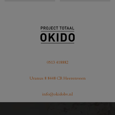
Dit
product
heeft
meerdere
variaties.
Deze
optie
kan
gekozen
0513 418882
worden
op
Uranus 8 8448 CR Heerenveen
de
productpagina
info@okidobv.nl