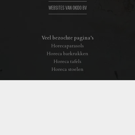
WEBSITES VAN OKIDO BV
Veel bezochte pagina’s
Horecaparasols
Horeca barkrukken
Horeca tafels
Horeca stoelen
Outlet Okido B.V.
Privacyverklaring
|
Algemene voorwaarden Okido BV
|
Realisatie:
byteffekt
Copyright © Okido BV – Alle rechten voorbehouden. –