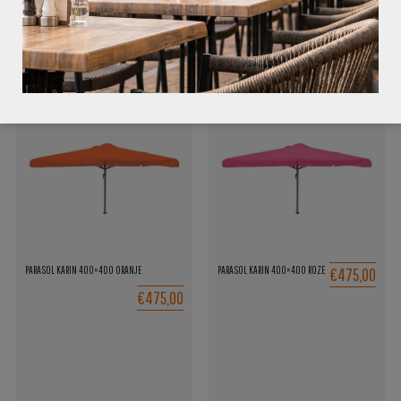
Inclusief luxe beschermhoes. Diverse parasolvoeten verkrijgbaar.
GERELATEERDE PRODUCTEN
€475,00
PARASOL KARIN 400×400 ORANJE
PARASOL KARIN 400×400 ROZE
€475,00