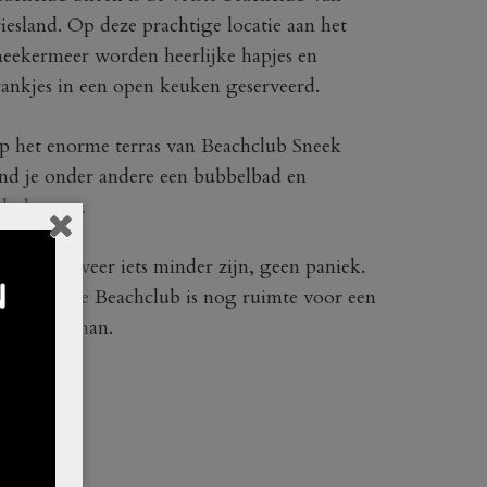
iesland. Op deze prachtige locatie aan het
neekermeer worden heerlijke hapjes en
ankjes in een open keuken geserveerd.
p het enorme terras van Beachclub Sneek
ind je onder andere een bubbelbad en
almbomen.
cht het weer iets minder zijn, geen paniek.
innen in de Beachclub is nog ruimte voor een
eine 150 man.