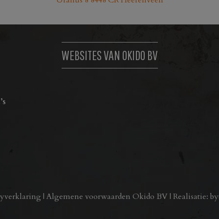
Uranus 8 8448 CR Heerenveen
WEBSITES VAN OKIDO BV
’s
cyverklaring
|
Algemene voorwaarden Okido BV
| Realisatie:
by