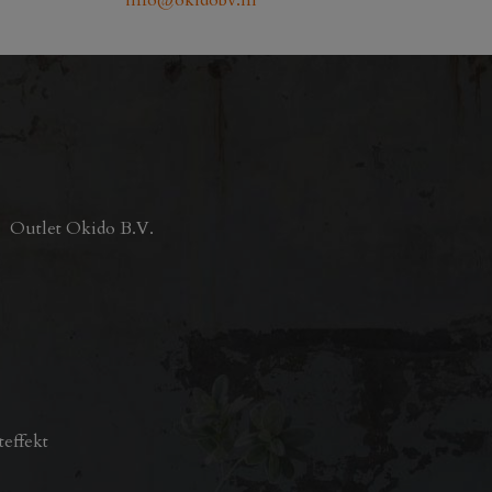
info@okidobv.nl
Outlet Okido B.V.
teffekt