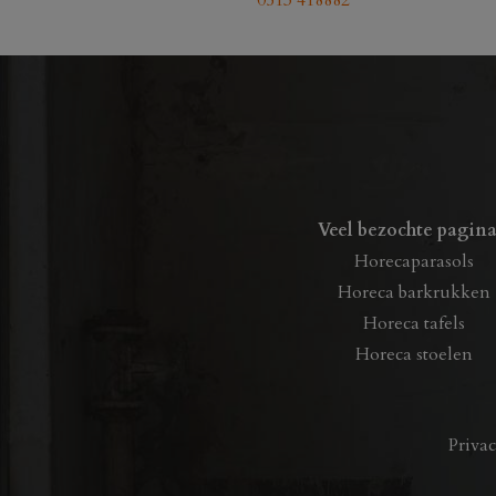
0513 418882
Veel bezochte pagina
Horecaparasols
Horeca barkrukken
Horeca tafels
Horeca stoelen
Priva