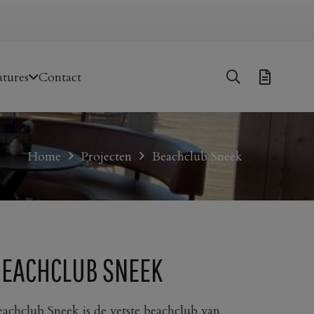
tures
Contact
Home
Projecten
Beachclub Sneek
BEACHCLUB SNEEK
achclub Sneek is de vetste beachclub van