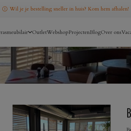
Wil je je bestelling sneller in huis? Kom hem afhalen!
rasmeubilair
Outlet
Webshop
Projecten
Blog
Over ons
Vaca
Be