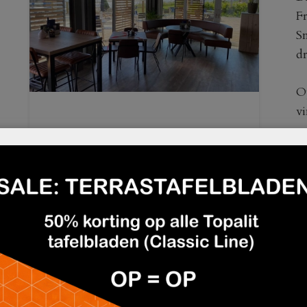
Fr
S
dr
O
v
p
Mo
B
kl