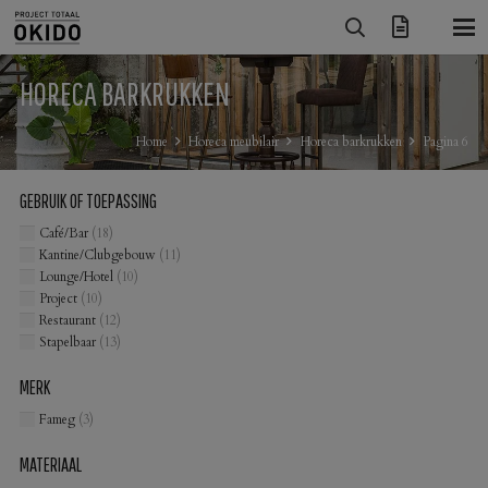
HORECA BARKRUKKEN
Home
Horeca meubilair
Horeca barkrukken
Pagina 6
GEBRUIK OF TOEPASSING
Café/Bar
(18)
Kantine/Clubgebouw
(11)
Lounge/Hotel
(10)
Project
(10)
Restaurant
(12)
Stapelbaar
(13)
MERK
Fameg
(3)
MATERIAAL