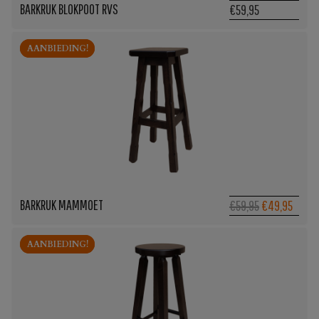
BARKRUK BLOKPOOT RVS
€59,95
AANBIEDING!
AANBIEDING!
BARKRUK MAMMOET
Oorspronkeli
Huidi
€59,95
€49,95
prijs
prijs
was:
is:
AANBIEDING!
AANBIEDING!
€59,95.
€49,9