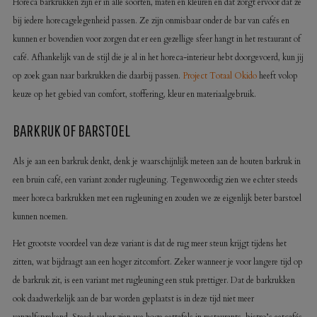
Horeca barkrukken zijn er in alle soorten, maten en kleuren en dat zorgt ervoor dat ze
bij iedere horecagelegenheid passen. Ze zijn onmisbaar onder de bar van cafés en
kunnen er bovendien voor zorgen dat er een gezellige sfeer hangt in het restaurant of
café. Afhankelijk van de stijl die je al in het horeca-interieur hebt doorgevoerd, kun jij
op zoek gaan naar barkrukken die daarbij passen.
Project Totaal Okido
heeft volop
keuze op het gebied van comfort, stoffering, kleur en materiaalgebruik.
BARKRUK OF BARSTOEL
Als je aan een barkruk denkt, denk je waarschijnlijk meteen aan de houten barkruk in
een bruin café, een variant zonder rugleuning. Tegenwoordig zien we echter steeds
meer horeca barkrukken met een rugleuning en zouden we ze eigenlijk beter barstoel
kunnen noemen.
Het grootste voordeel van deze variant is dat de rug meer steun krijgt tijdens het
zitten, wat bijdraagt aan een hoger zitcomfort. Zeker wanneer je voor langere tijd op
de barkruk zit, is een variant met rugleuning een stuk prettiger. Dat de barkrukken
ook daadwerkelijk aan de bar worden geplaatst is in deze tijd niet meer