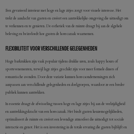
Een gevarieerd interieur met hoge en lage zitjes zorgt voor visuele interesse. Het
trekt de aandacht van gasten en creëert een aantrekkelijke omgeving die uitnodigt om
te verkennen en te genieten. De esthetiek van de ruimte draagt bij aan de algehele
beleving en beïnvloedt hoe gasten de horecazaak waarnemen.
FLEXIBILITEIT VOOR VERSCHILLENDE GELEGENHEDEN
Hoge barkrukken zijn vaak populair tijdens drukke uren, zoals happy hours of
sportevenementen, terwijl lage zitjes geschikt zijn voor meer formele diners of
romantische avonden. Door deze variatie kunnen horecaondernemingen zich
aanpassen aan verschillende gelegenheden en doelgroepen, waardoor ze een breder
publiek kunnen aantrekken.
In essentie draagt de afwisseling tussen hoge en lage zitjes bij aan de veelzijdigheid
en aantrekkingskracht van een horecazaak. Het biedt gasten keuzemogelijkheden,
optimaliseert de ruimte en creëert een levendige atmosfeer die uitnodigt tot sociale
interactie en genot. Het is een investering in de totale ervaring die gasten bijblijft en