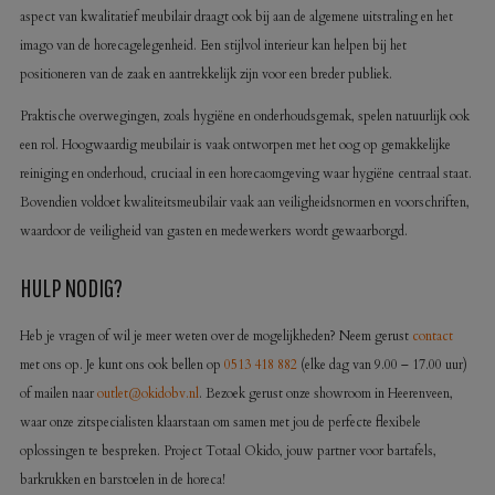
aspect van kwalitatief meubilair draagt ook bij aan de algemene uitstraling en het
imago van de horecagelegenheid. Een stijlvol interieur kan helpen bij het
positioneren van de zaak en aantrekkelijk zijn voor een breder publiek.
Praktische overwegingen, zoals hygiëne en onderhoudsgemak, spelen natuurlijk ook
een rol. Hoogwaardig meubilair is vaak ontworpen met het oog op gemakkelijke
reiniging en onderhoud, cruciaal in een horecaomgeving waar hygiëne centraal staat.
Bovendien voldoet kwaliteitsmeubilair vaak aan veiligheidsnormen en voorschriften,
waardoor de veiligheid van gasten en medewerkers wordt gewaarborgd.
HULP NODIG?
Heb je vragen of wil je meer weten over de mogelijkheden? Neem gerust
contact
met ons op. Je kunt ons ook bellen op
0513 418 882
(elke dag van 9.00 – 17.00 uur)
of mailen naar
outlet@okidobv.nl
. Bezoek gerust onze showroom in Heerenveen,
waar onze zitspecialisten klaarstaan om samen met jou de perfecte flexibele
oplossingen te bespreken. Project Totaal Okido, jouw partner voor bartafels,
barkrukken en barstoelen in de horeca!