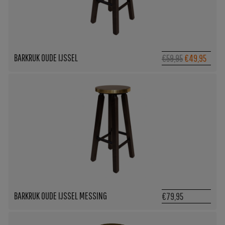
BARKRUK OUDE IJSSEL
Oorspronkeli
Huidi
€59,95
€49,95
prijs
prijs
was:
is:
€59,95.
€49,9
BARKRUK OUDE IJSSEL MESSING
€79,95