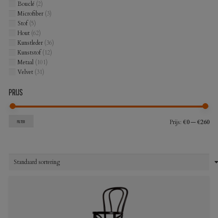
Bouclé
(2)
Microfiber
(3)
Stof
(5)
Hout
(62)
Kunstleder
(36)
Kunststof
(12)
Metaal
(101)
Velvet
(31)
PRIJS
Min
Max
Prijs:
€0
—
€260
FILTER
prij
prij