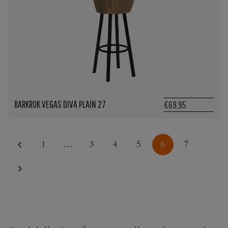
BARKRUK VEGAS DIVA PLAIN 27
€69,95
1
…
3
4
5
6
7
HORECA BARKRUKKEN