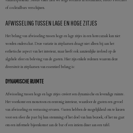
vanzelfsprekend. Steeds vaker zien we hoge eettafels in restaurants, bistro’s eetcafés
of cocktailbars verschijnen.
AFWISSELING TUSSEN LAGE EN HOGE ZITJES
Het belang van afwisseling tussen hoge en lage zitjes in een horecazaak kan niet
worden onderschat. Deze variatie in zitplaatsen draagt niet alleen bij aan het
esthetische aspect van het interieur, maar heeft ook aanzienlijke invloed op de
algehele sfeer en beleving van de gasten. Hier zijn enkele redenen waarom deze
diversiteit in zitplaatsen van essentieel belang is:
DYNAMISCHE RUIMTE
Afwisseling tussen hoge en lage zitjes creëert een dynamische en levendige ruimte.
Het voorkomt een monotoon en eentonig interieur, waardoor de gasten een gevoel
van afwisseling en verrassing ervaren. Gasten hebben de mogelijkheid om te kiezen
voor een sfeer die past bij hun stemming of het doel van hun bezoek, of het nu gaat
om een informele bijeenkomst aan de bar of een intiem diner aan een tafel.