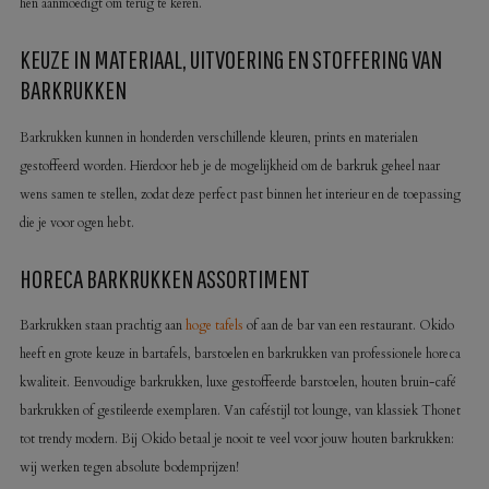
hen aanmoedigt om terug te keren.
KEUZE IN MATERIAAL, UITVOERING EN STOFFERING VAN
BARKRUKKEN
Barkrukken kunnen in honderden verschillende kleuren, prints en materialen
gestoffeerd worden. Hierdoor heb je de mogelijkheid om de barkruk geheel naar
wens samen te stellen, zodat deze perfect past binnen het interieur en de toepassing
die je voor ogen hebt.
HORECA BARKRUKKEN ASSORTIMENT
Barkrukken staan prachtig aan
hoge tafels
of aan de bar van een restaurant. Okido
heeft en grote keuze in bartafels, barstoelen en barkrukken van professionele horeca
kwaliteit. Eenvoudige barkrukken, luxe gestoffeerde barstoelen, houten bruin-café
barkrukken of gestileerde exemplaren. Van caféstijl tot lounge, van klassiek Thonet
tot trendy modern. Bij Okido betaal je nooit te veel voor jouw houten barkrukken:
wij werken tegen absolute bodemprijzen!