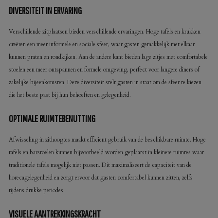
DIVERSITEIT IN ERVARING
Verschillende zitplaatsen bieden verschillende ervaringen. Hoge tafels en krukken
creëren een meer informele en sociale sfeer, waar gasten gemakkelijk met elkaar
kunnen praten en rondkijken. Aan de andere kant bieden lage zitjes met comfortabele
stoelen een meer ontspannen en formele omgeving, perfect voor langere diners of
zakelijke bijeenkomsten. Deze diversiteit stelt gasten in staat om de sfeer te kiezen
die het beste past bij hun behoeften en gelegenheid.
OPTIMALE RUIMTEBENUTTING
Afwisseling in zithoogtes maakt efficiënt gebruik van de beschikbare ruimte. Hoge
tafels en barstoelen kunnen bijvoorbeeld worden geplaatst in kleinere ruimtes waar
traditionele tafels mogelijk niet passen. Dit maximaliseert de capaciteit van de
horecagelegenheid en zorgt ervoor dat gasten comfortabel kunnen zitten, zelfs
tijdens drukke periodes.
VISUELE AANTREKKINGSKRACHT