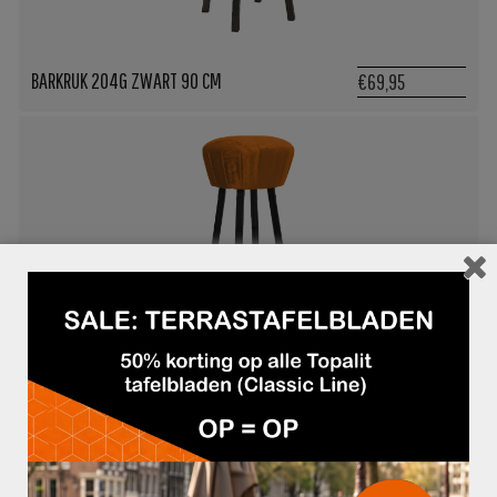
BARKRUK 204G ZWART 90 CM
€69,95
BARKRUK VEGAS DIVA PLAIN 07
€69,95