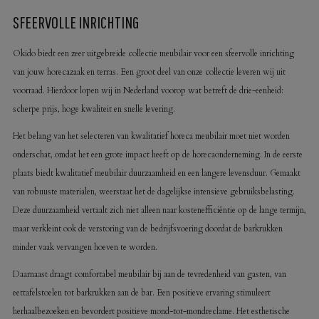
SFEERVOLLE INRICHTING
Okido biedt een zeer uitgebreide collectie meubilair voor een sfeervolle inrichting
van jouw horecazaak en terras. Een groot deel van onze collectie leveren wij uit
voorraad. Hierdoor lopen wij in Nederland voorop wat betreft de drie-eenheid:
scherpe prijs, hoge kwaliteit en snelle levering.
Het belang van het selecteren van kwalitatief horeca meubilair moet niet worden
onderschat, omdat het een grote impact heeft op de horecaonderneming. In de eerste
plaats biedt kwalitatief meubilair duurzaamheid en een langere levensduur. Gemaakt
van robuuste materialen, weerstaat het de dagelijkse intensieve gebruiksbelasting.
Deze duurzaamheid vertaalt zich niet alleen naar kostenefficiëntie op de lange termijn,
maar verkleint ook de verstoring van de bedrijfsvoering doordat de barkrukken
minder vaak vervangen hoeven te worden.
Daarnaast draagt comfortabel meubilair bij aan de tevredenheid van gasten, van
eettafelstoelen tot barkrukken aan de bar. Een positieve ervaring stimuleert
herhaalbezoeken en bevordert positieve mond-tot-mondreclame. Het esthetische