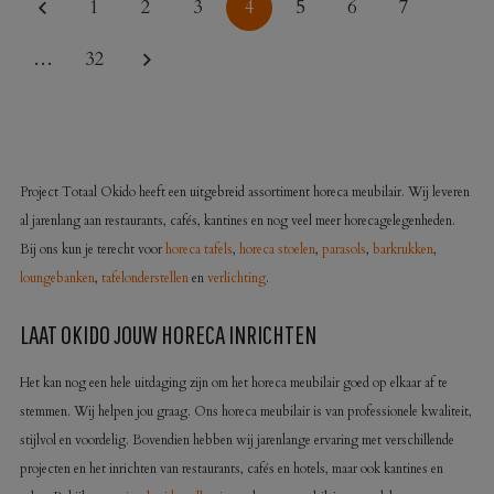
1
2
3
4
5
6
7
…
32
MAAK HET VERSCHIL MET HORECA MEUBILAIR
Project Totaal Okido heeft een uitgebreid assortiment horeca meubilair. Wij leveren
al jarenlang aan restaurants, cafés, kantines en nog veel meer horecagelegenheden.
Bij ons kun je terecht voor
horeca tafels
,
horeca stoelen
,
parasols
,
barkrukken
,
loungebanken
,
tafelonderstellen
en
verlichting
.
LAAT OKIDO JOUW HORECA INRICHTEN
Het kan nog een hele uitdaging zijn om het horeca meubilair goed op elkaar af te
stemmen. Wij helpen jou graag. Ons horeca meubilair is van professionele kwaliteit,
stijlvol en voordelig. Bovendien hebben wij jarenlange ervaring met verschillende
projecten en het inrichten van restaurants, cafés en hotels, maar ook kantines en