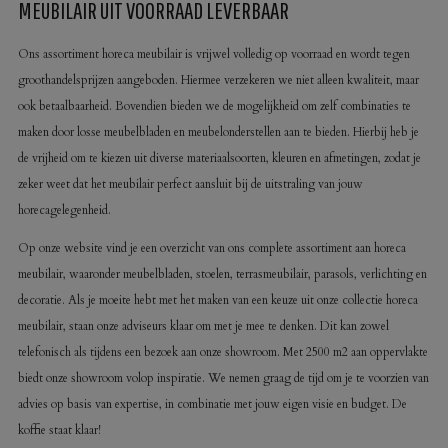
MEUBILAIR UIT VOORRAAD LEVERBAAR
Ons assortiment horeca meubilair is vrijwel volledig op voorraad en wordt tegen
groothandelsprijzen aangeboden. Hiermee verzekeren we niet alleen kwaliteit, maar
ook betaalbaarheid. Bovendien bieden we de mogelijkheid om zelf combinaties te
maken door losse meubelbladen en meubelonderstellen aan te bieden. Hierbij heb je
de vrijheid om te kiezen uit diverse materiaalsoorten, kleuren en afmetingen, zodat je
zeker weet dat het meubilair perfect aansluit bij de uitstraling van jouw
horecagelegenheid.
Op onze website vind je een overzicht van ons complete assortiment aan horeca
meubilair, waaronder meubelbladen, stoelen, terrasmeubilair, parasols, verlichting en
decoratie. Als je moeite hebt met het maken van een keuze uit onze collectie horeca
meubilair, staan onze adviseurs klaar om met je mee te denken. Dit kan zowel
telefonisch als tijdens een bezoek aan onze showroom. Met 2500 m2 aan oppervlakte
biedt onze showroom volop inspiratie. We nemen graag de tijd om je te voorzien van
advies op basis van expertise, in combinatie met jouw eigen visie en budget. De
koffie staat klaar!